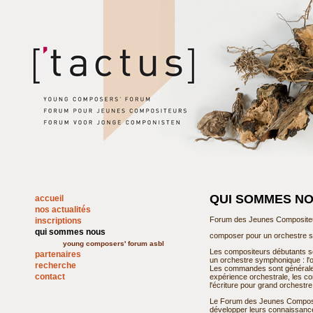
QUI SOMMES NO
accueil
nos actualités
Forum des Jeunes Composite
inscriptions
qui sommes nous
composer pour un orchestre 
young composers' forum asbl
Les compositeurs débutants so
partenaires
un orchestre symphonique : l'or
recherche
Les commandes sont générale
contact
expérience orchestrale, les c
l'écriture pour grand orchestr
Le Forum des Jeunes Composit
développer leurs connaissance